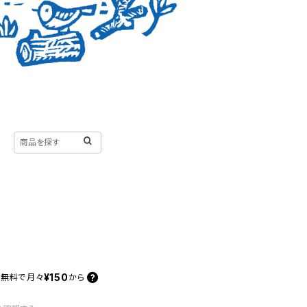
¥150
料無料で
月々
から