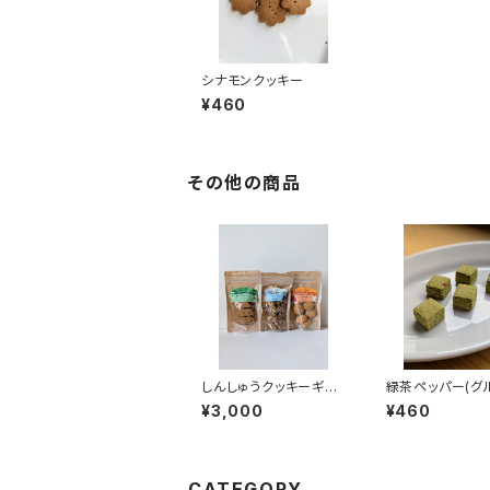
シナモンクッキー
¥460
その他の商品
しんしゅうクッキーギフ
緑茶ペッパー(グ
ト
フリー）
¥3,000
¥460
CATEGORY