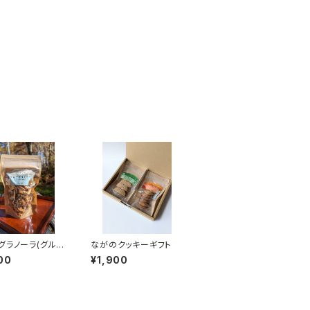
グラノーラ(グルテ
ながのクッキーギフト
ー)
00
¥1,900