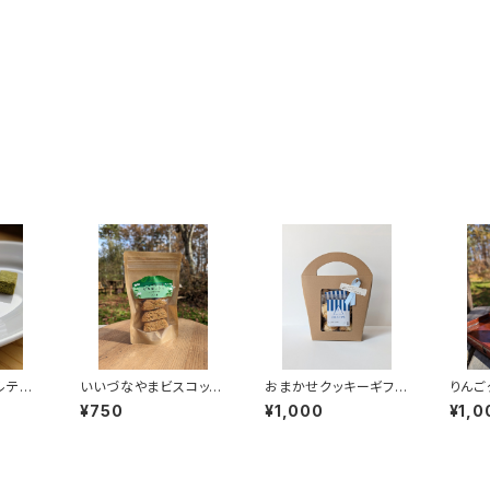
ルテン
いいづなやまビスコッテ
おまかせクッキーギフト
りんご
ィ(グルテンフリー)7個
S
ンフリ
¥750
¥1,000
¥1,0
入り