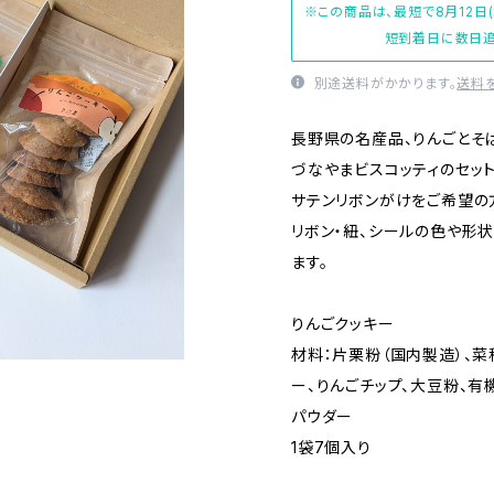
※この商品は、最短で8月12日
短到着日に数日追
別途送料がかかります。
送料
長野県の名産品、りんごとそ
づなやまビスコッティのセッ
サテンリボンがけをご希望の
リボン・紐、シールの色や形
ます。
りんごクッキー
材料：片栗粉（国内製造）、菜
ー、りんごチップ、大豆粉、有
パウダー
1袋7個入り