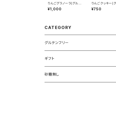
りんごグラノーラ(グルテ
りんごクッキー(
ンフリー)
フリー)7個入り
¥1,000
¥750
CATEGORY
グルテンフリー
ギフト
砂糖無し