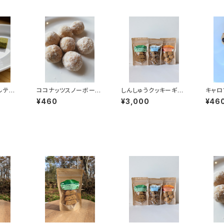
ルテン
ココナッツスノーボール
しんしゅうクッキーギフ
キャロ
(グルテンフリー）
ト
キー(
¥460
¥3,000
¥46