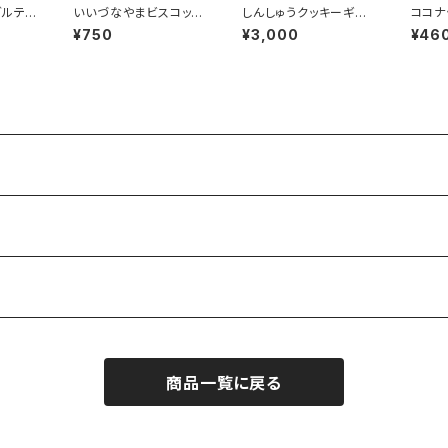
グルテン
いいづなやまビスコッテ
しんしゅうクッキーギフ
ココナ
ィ(グルテンフリー)7個
ト
(グル
¥750
¥3,000
¥46
入り
商品一覧に戻る