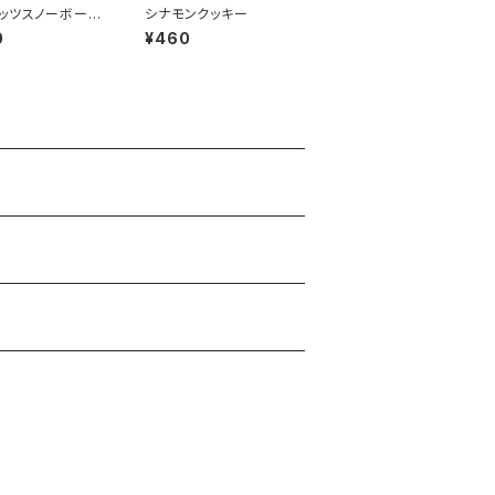
ッツスノーボール
シナモンクッキー
テンフリー）
0
¥460