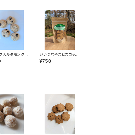
ブカルダモンクッ
いいづなやまビスコッテ
グルテンフリー）
ィ(グルテンフリー)7個
0
¥750
入り