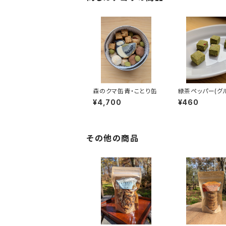
森のクマ缶青・ことり缶
緑茶ペッパー(グ
フリー）
¥4,700
¥460
その他の商品