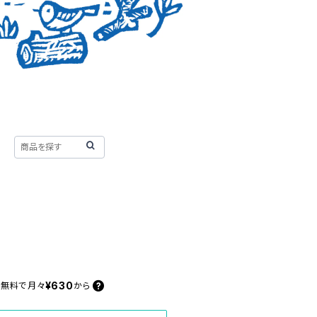
¥630
料無料で
月々
から